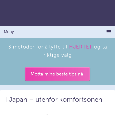
3 metoder for å lytte til
HJERTET
og ta
riktige valg
Motta mine beste tips nå!
I Japan – utenfor komfortsonen