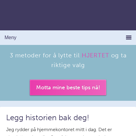
3 metoder for å lytte til
HJERTET
og ta
riktige valg
Motta mine beste tips nå!
Legg historien bak deg!
Jeg rydder på hjemmekontoret mitt i dag. Det er