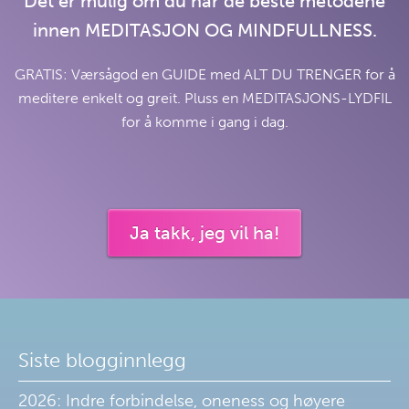
Det er mulig om du har de beste metodene
innen MEDITASJON OG MINDFULLNESS.
GRATIS: Værsågod en GUIDE med ALT DU TRENGER for å
meditere enkelt og greit. Pluss en MEDITASJONS-LYDFIL
for å komme i gang i dag.
Ja takk, jeg vil ha!
Siste blogginnlegg
2026: Indre forbindelse, oneness og høyere