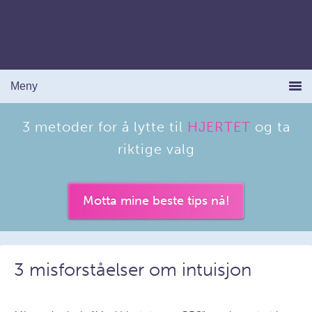
3 metoder for å lytte til
HJERTET
og ta
riktige valg
Motta mine beste tips nå!
3 misforståelser om intuisjon