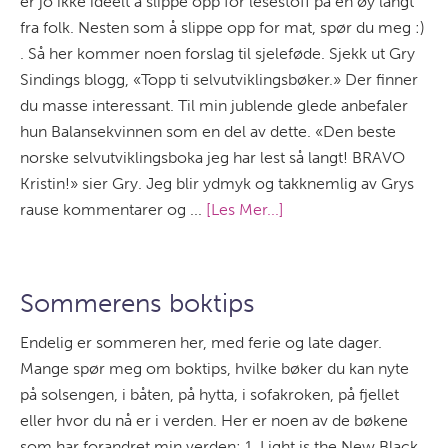
er jo ikke ideelt å slippe opp for lesestoff på en øy langt
fra folk. Nesten som å slippe opp for mat, spør du meg :)
. Så her kommer noen forslag til sjeleføde. Sjekk ut Gry
Sindings blogg, «Topp ti selvutviklingsbøker.» Der finner
du masse interessant. Til min jublende glede anbefaler
hun Balansekvinnen som en del av dette. «Den beste
norske selvutviklingsboka jeg har lest så langt! BRAVO
Kristin!» sier Gry. Jeg blir ydmyk og takknemlig av Grys
rause kommentarer og ...
[Les Mer...]
Sommerens boktips
Endelig er sommeren her, med ferie og late dager.
Mange spør meg om boktips, hvilke bøker du kan nyte
på solsengen, i båten, på hytta, i sofakroken, på fjellet
eller hvor du nå er i verden. Her er noen av de bøkene
som har forandret min verden: 1. Light is the New Black