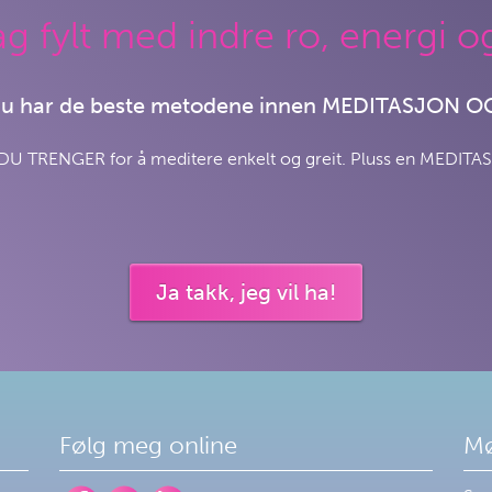
g fylt med indre ro, energi o
 du har de beste metodene innen MEDITASJON 
 TRENGER for å meditere enkelt og greit. Pluss en MEDITAS
Ja takk, jeg vil ha!
Følg meg online
Mø