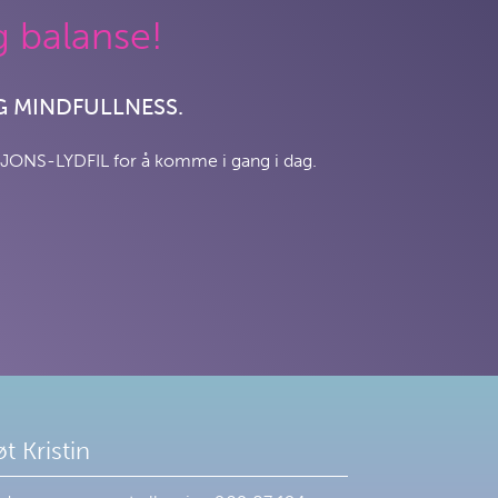
g balanse!
OG MINDFULLNESS.
JONS-LYDFIL for å komme i gang i dag.
t Kristin