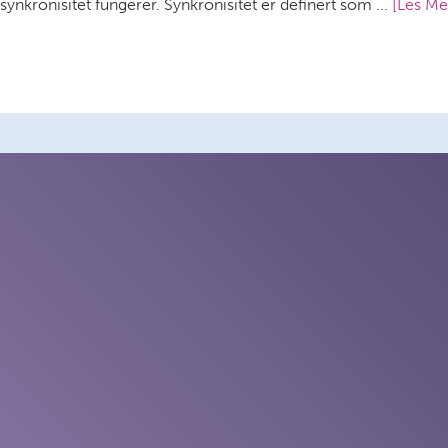
ynkronisitet fungerer. Synkronisitet er definert som ...
[Les Mer