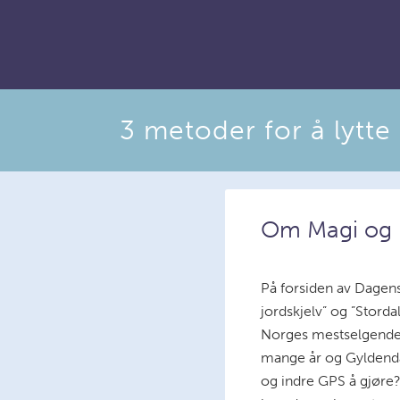
3 metoder for å lytte t
Om Magi og 
På forsiden av Dagens 
jordskjelv” og ”Stord
Norges mestselgende f
mange år og Gyldendal
og indre GPS å gjøre?”