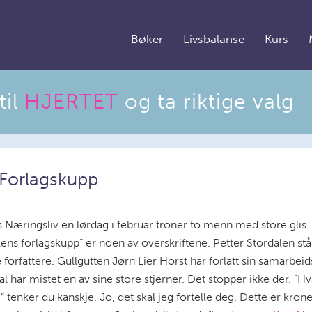
Bøker
Livsbalanse
Kurs
il
HJERTET
og ta riktige valg
Forlagskupp
Næringsliv en lørdag i februar troner to menn med store glis. ”
alens forlagskupp” er noen av overskriftene. Petter Stordalen 
orfattere. Gullgutten Jørn Lier Horst har forlatt sin samarbe
 har mistet en av sine store stjerner. Det stopper ikke der. ”
 tenker du kanskje. Jo, det skal jeg fortelle deg. Dette er kro