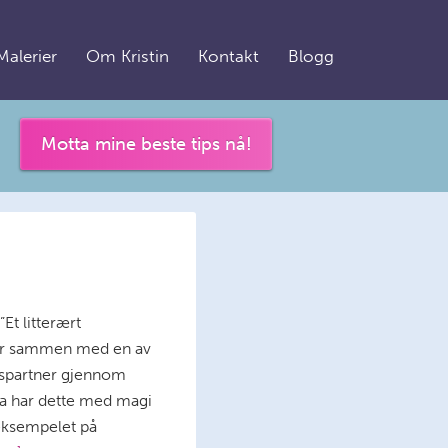
Malerier
Om Kristin
Kontakt
Blogg
Motta mine beste tips nå!
Et litterært
står sammen med en av
idspartner gjennom
Hva har dette med magi
neksempelet på