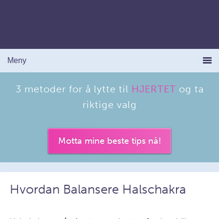
3 metoder for å lytte til
HJERTET
og ta
riktige valg
Motta mine beste tips nå!
Hvordan Balansere Halschakra