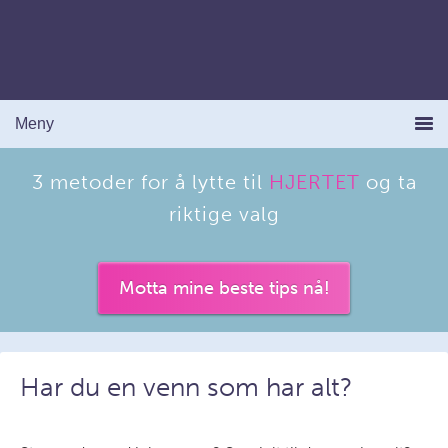
3 metoder for å lytte til
HJERTET
og ta
riktige valg
Motta mine beste tips nå!
Har du en venn som har alt?