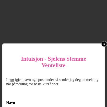
x
Intuisjon - Sjelens Stemme
Venteliste
Legg igjen navn og epost under så sender jeg deg en melding
når påmelding for neste kurs åpner.
Navn